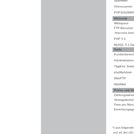
Spamfilter
Virenscanner
POP3(S)/IMAP
Webseite
Webspace
FTP-Benutzer
.htaccess (mod
PHP 5.3
MySQL 5.1-D
Tools
Kundenbereic
Administration
Tägliche Statis
phpMyAdmin
WebFTP
WebMail
Preise und A
Zahlungsweis
Vertragslaufzei
Preis pro Mon
Einrichtungsg
*) aus folgen
.eu/.at/.de/.ch/.