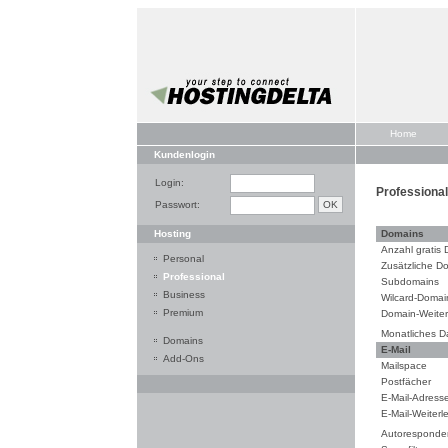
Home
Kundenlogin
Login:
Professional
Passwort:
Hosting
Domains
Anzahl gratis
Personal
Zusätzliche D
Professional
Subdomains
Business
Wilcard-Domai
Premium
Domain-Weiter
Monatliches D
Domains
E-Mail
Add-Ons
Mailspace
Postfächer
E-Mail-Adress
E-Mail-Weiterl
Autoresponde